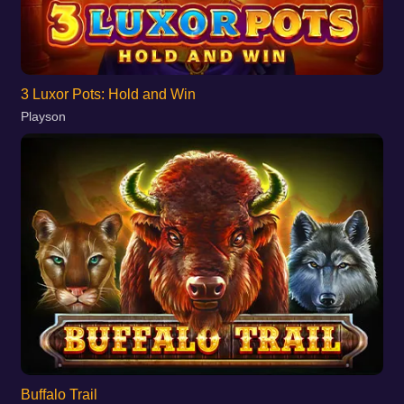
3 Luxor Pots: Hold and Win
Playson
Buffalo Trail