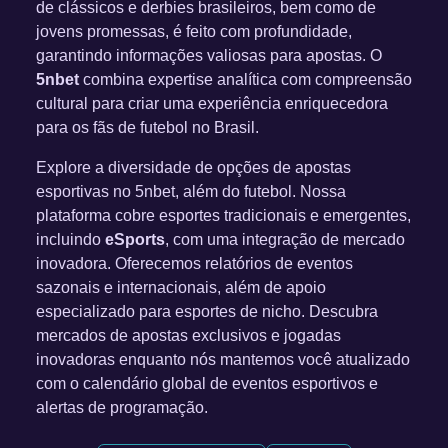
de clássicos e derbies brasileiros, bem como de
jovens promessas, é feito com profundidade,
garantindo informações valiosas para apostas. O
5nbet
combina expertise analítica com compreensão
cultural para criar uma experiência enriquecedora
para os fãs de futebol no Brasil.
Explore a diversidade de opções de apostas
esportivas no 5nbet, além do futebol. Nossa
plataforma cobre esportes tradicionais e emergentes,
incluindo
eSports
, com uma integração de mercado
inovadora. Oferecemos relatórios de eventos
sazonais e internacionais, além de apoio
especializado para esportes de nicho. Descubra
mercados de apostas exclusivos e jogadas
inovadoras enquanto nós mantemos você atualizado
com o calendário global de eventos esportivos e
alertas de programação.