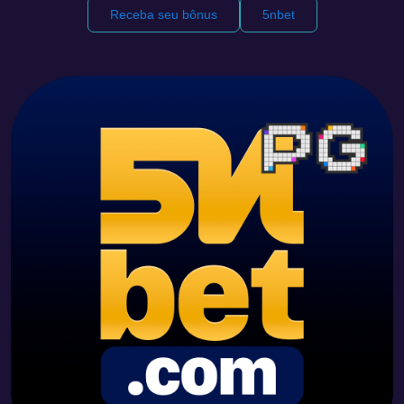
Receba seu bônus
5nbet