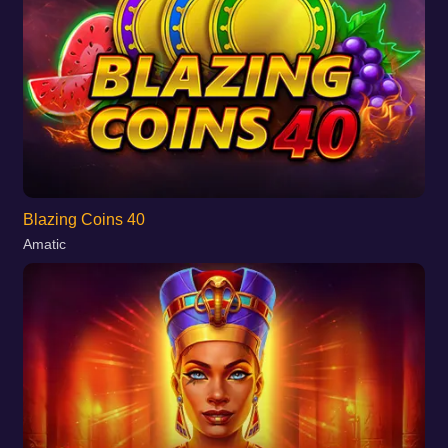
Blazing Coins 40
Amatic