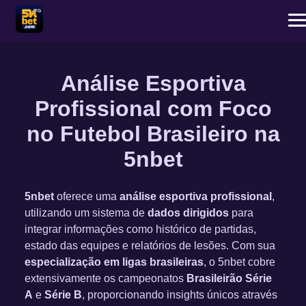
Análise Esportiva
Profissional com Foco
no Futebol Brasileiro na
5nbet
5nbet
oferece uma
análise esportiva profissional
,
utilizando um sistema de
dados dirigidos
para
integrar informações como histórico de partidas,
estado das equipes e relatórios de lesões. Com sua
especialização em ligas brasileiras
, o 5nbet cobre
extensivamente os campeonatos
Brasileirão Série
A
e
Série B
, proporcionando insights únicos através