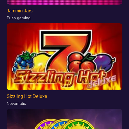
Jammin Jars
Push gaming
Sizzling Hot Deluxe
Novomatic