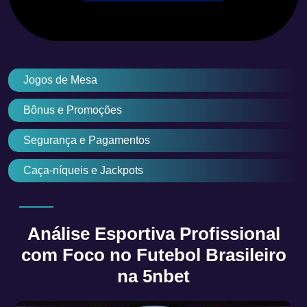
Jogos de Mesa
Bônus e Promoções
Segurança e Pagamentos
Caça-níqueis e Jackpots
Análise Esportiva Profissional
com Foco no Futebol Brasileiro
na 5nbet